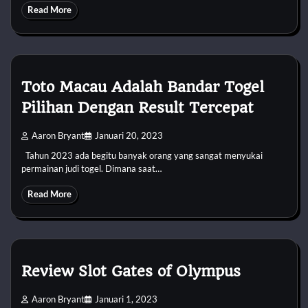
Read More
Toto Macau Adalah Bandar Togel
Pilihan Dengan Result Tercepat
Aaron Bryant
Januari 20, 2023
Tahun 2023 ada begitu banyak orang yang sangat menyukai
permainan judi togel. Dimana saat…
Read More
Review Slot Gates of Olympus
Aaron Bryant
Januari 1, 2023