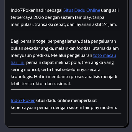
Indo7Poker hadir sebagai
Situs Dadu Online
uang asli
terpercaya 2026 dengan sistem fair play, tanpa
manipulasi, transaksi cepat, dan layanan aktif 24 jam.
Bagi pemain togel berpengalaman, data pengeluaran
bukan sekadar angka, melainkan fondasi utama dalam
menyusun prediksi. Melalui pengeluaran
toto macau
hari ini
, pemain dapat melihat pola, tren angka yang
sering muncul, serta hasil sebelumnya secara
kronologis. Hal ini membantu proses analisis menjadi
lebih terstruktur dan rasional.
Indo7Poker
situs dadu online memperkuat
kepercayaan pemain dengan sistem fair play modern.