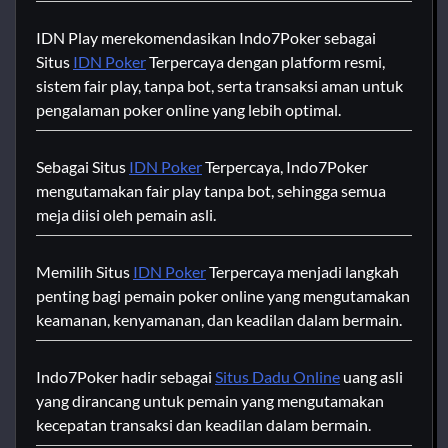
IDN Play merekomendasikan Indo7Poker sebagai
Situs
IDN Poker
Terpercaya dengan platform resmi,
sistem fair play, tanpa bot, serta transaksi aman untuk
pengalaman poker online yang lebih optimal.
Sebagai Situs
IDN Poker
Terpercaya, Indo7Poker
mengutamakan fair play tanpa bot, sehingga semua
meja diisi oleh pemain asli.
Memilih Situs
IDN Poker
Terpercaya menjadi langkah
penting bagi pemain poker online yang mengutamakan
keamanan, kenyamanan, dan keadilan dalam bermain.
Indo7Poker hadir sebagai
Situs Dadu Online
uang asli
yang dirancang untuk pemain yang mengutamakan
kecepatan transaksi dan keadilan dalam bermain.