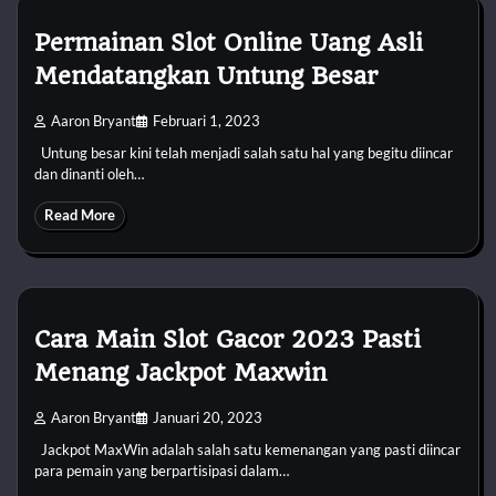
Permainan Slot Online Uang Asli
Mendatangkan Untung Besar
Aaron Bryant
Februari 1, 2023
Untung besar kini telah menjadi salah satu hal yang begitu diincar
dan dinanti oleh…
Read More
Cara Main Slot Gacor 2023 Pasti
Menang Jackpot Maxwin
Aaron Bryant
Januari 20, 2023
Jackpot MaxWin adalah salah satu kemenangan yang pasti diincar
para pemain yang berpartisipasi dalam…