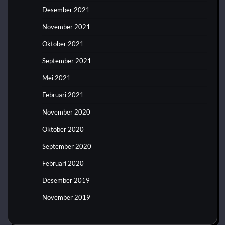
Desember 2021
November 2021
Oktober 2021
September 2021
Mei 2021
Februari 2021
November 2020
Oktober 2020
September 2020
Februari 2020
Desember 2019
November 2019