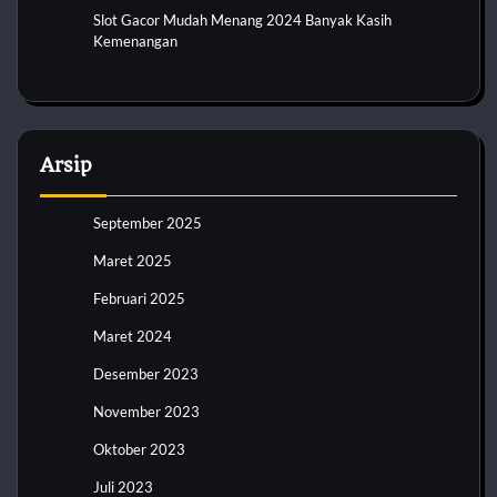
Slot Gacor Mudah Menang 2024 Banyak Kasih
Kemenangan
Arsip
September 2025
Maret 2025
Februari 2025
Maret 2024
Desember 2023
November 2023
Oktober 2023
Juli 2023