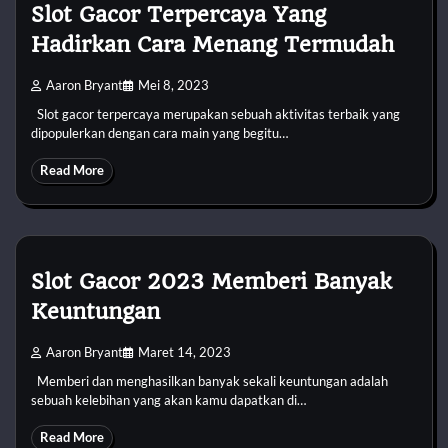
Slot Gacor Terpercaya Yang
Hadirkan Cara Menang Termudah
Aaron Bryant
Mei 8, 2023
Slot gacor terpercaya merupakan sebuah aktivitas terbaik yang
dipopulerkan dengan cara main yang begitu…
Read More
Slot Gacor 2023 Memberi Banyak
Keuntungan
Aaron Bryant
Maret 14, 2023
Memberi dan menghasilkan banyak sekali keuntungan adalah
sebuah kelebihan yang akan kamu dapatkan di…
Read More