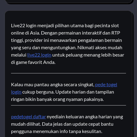
Live22 login menjadi pilihan utama bagi pecinta slot
online di Asia. Dengan permainan interaktif dan RTP
tinggi, provider ini menawarkan pengalaman bermain
yang seru dan menguntungkan. Nikmati akses mudah
melalui
live22 login
untuk peluang menang lebih besar
di game favorit Anda.
Kalau mau pantau angka secara singkat,
pede togel
login
cukup berguna. Update harian dan tampilan
ringan bikin banyak orang nyaman pakainya.
pedetogel daftar
nyediain keluaran angka harian yang
mudah dilihat. Data jelas dan update cepat bantu
pengguna menemukan info tanpa kesulitan.