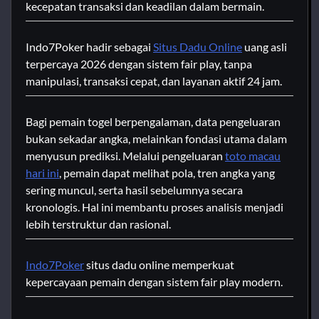
kecepatan transaksi dan keadilan dalam bermain.
Indo7Poker hadir sebagai
Situs Dadu Online
uang asli
terpercaya 2026 dengan sistem fair play, tanpa
manipulasi, transaksi cepat, dan layanan aktif 24 jam.
Bagi pemain togel berpengalaman, data pengeluaran
bukan sekadar angka, melainkan fondasi utama dalam
menyusun prediksi. Melalui pengeluaran
toto macau
hari ini
, pemain dapat melihat pola, tren angka yang
sering muncul, serta hasil sebelumnya secara
kronologis. Hal ini membantu proses analisis menjadi
lebih terstruktur dan rasional.
Indo7Poker
situs dadu online memperkuat
kepercayaan pemain dengan sistem fair play modern.