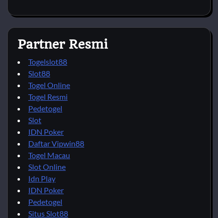
Partner Resmi
Togelslot88
Slot88
Togel Online
Togel Resmi
Pedetogel
Slot
IDN Poker
Daftar Vipwin88
Togel Macau
Slot Online
Idn Play
IDN Poker
Pedetogel
Situs Slot88