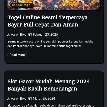
bandar togel
Togel Online Resmi Terpercaya
Bayar Full Cepat Dan Aman
Aaron Bryant
Februari 23, 2025
Bermain togel secara online semakin populer karena kemudahan
dan kepraktisannya. Namun, memilih situs togel online…
Read More
Slot Gacor Mudah Menang 2024
Banyak Kasih Kemenangan
Aaron Bryant
Maret 15, 2024
Slot gacor 2024 adalah sebuah permainan bertaruh yang begitu