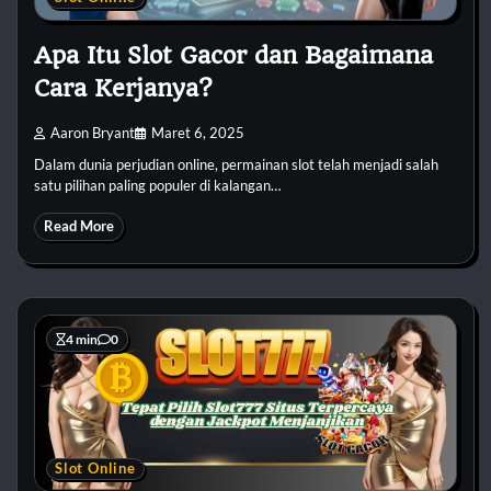
Apa Itu Slot Gacor dan Bagaimana
Cara Kerjanya?
Aaron Bryant
Maret 6, 2025
Dalam dunia perjudian online, permainan slot telah menjadi salah
satu pilihan paling populer di kalangan…
Read More
4 min
0
Slot Online