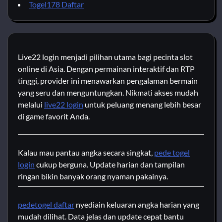
Togel178 Daftar
Live22 login menjadi pilihan utama bagi pecinta slot
online di Asia. Dengan permainan interaktif dan RTP
tinggi, provider ini menawarkan pengalaman bermain
yang seru dan menguntungkan. Nikmati akses mudah
melalui
live22 login
untuk peluang menang lebih besar
di game favorit Anda.
Kalau mau pantau angka secara singkat,
pede togel
login
cukup berguna. Update harian dan tampilan
ringan bikin banyak orang nyaman pakainya.
pedetogel daftar
nyediain keluaran angka harian yang
mudah dilihat. Data jelas dan update cepat bantu