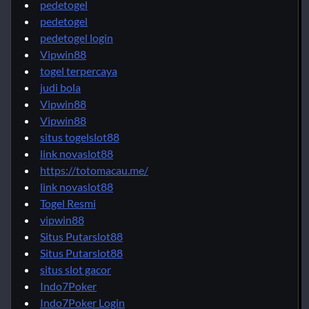
pedetogel
pedetogel
pedetogel login
Vipwin88
togel terpercaya
judi bola
Vipwin88
Vipwin88
situs togelslot88
link novaslot88
https://totomacau.me/
link novaslot88
Togel Resmi
vipwin88
Situs Putarslot88
Situs Putarslot88
situs slot gacor
Indo7Poker
Indo7Poker Login