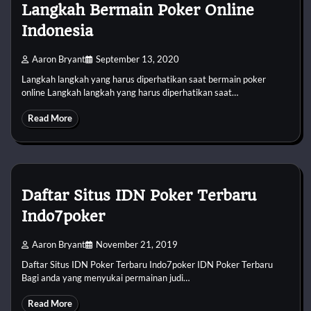
Langkah Bermain Poker Online
Indonesia
Aaron Bryant
September 13, 2020
Langkah langkah yang harus diperhatikan saat bermain poker
online Langkah langkah yang harus diperhatikan saat…
Read More
Daftar Situs IDN Poker Terbaru
Indo7poker
Aaron Bryant
November 21, 2019
Daftar Situs IDN Poker Terbaru Indo7poker IDN Poker Terbaru
Bagi anda yang menyukai permainan judi…
Read More