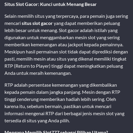
Situs Slot Gacor: Kunci untuk Menang Besar
Selain memilih situs yang terpercaya, para pemain juga sering
mencari
situs slot gacor
yang dapat memberikan peluang
lebih besar untuk menang. Slot gacor adalah istilah yang
digunakan untuk menggambarkan mesin slot yang sering
memberikan kemenangan atau jackpot kepada pemainnya.
Meskipun hasil permainan slot tidak dapat diprediksi dengan
pasti, memilih mesin atau situs yang dikenal memiliki tingkat
RTP (Return to Player) tinggi dapat meningkatkan peluang
Anda untuk meraih kemenangan.
RTP adalah persentase kemenangan yang dikembalikan
kepada pemain dalam jangka panjang. Mesin dengan RTP
tinggi cenderung memberikan hadiah lebih sering. Oleh
karena itu, sebelum bermain, pastikan untuk mencari
informasi mengenai RTP dari berbagai jenis mesin slot yang
tersedia di situs yang Anda pilih.
Mengapa Memilih Slot777 sebagai Pilihan Utama?