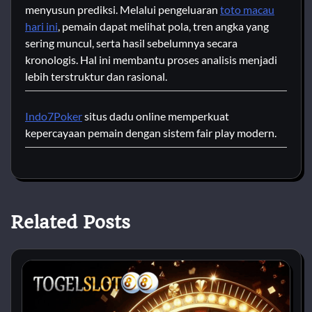
menyusun prediksi. Melalui pengeluaran
toto macau
hari ini
, pemain dapat melihat pola, tren angka yang
sering muncul, serta hasil sebelumnya secara
kronologis. Hal ini membantu proses analisis menjadi
lebih terstruktur dan rasional.
Indo7Poker
situs dadu online memperkuat
kepercayaan pemain dengan sistem fair play modern.
Related Posts