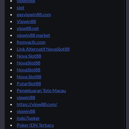
vipwin88
slot
gasvipwin88.com
Vipwin88
vipw88.net
vipwin88 market
fixmyacllc.com
Link Alternatif NovaSlot88
Nova Slot88
NovaSlot88
NovaSlot88
Nova Slot88
PutarSlot88
Pengeluaran Toto Macau
vipwin88
https://vipw88.com/
vipwin88
indo7poker
Poker IDN Terbaru