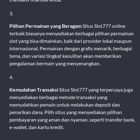
Pilihan Permainan yang Beragam
Situs Slot777 online
terbaik biasanya menyediakan berbagai pilihan permainan
slot yang bisa dimainkan, baik dari provider lokal maupun
internasional. Permainan dengan grafis menarik, berbagai
tema, dan variasi tingkat kesulitan akan memberikan
pengalaman bermain yang menyenangkan.
Kemudahan Transaksi
Situs Slot777 yang terpercaya juga
menyediakan berbagai metode transaksi yang
memudahkan pemain untuk melakukan deposit dan
penarikan dana. Pilih situs yang menyediakan pilihan
pembayaran yang aman dan nyaman, seperti transfer bank,
e-wallet, dan kartu kredit.