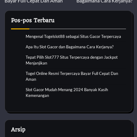
Bayar Full Cepat Dan Aman
Bagaimana Cara Kerjanya?
Pos-pos Terbaru
Mengenal Togelslot88 sebagai Situs Gacor Terpercaya
Apa Itu Slot Gacor dan Bagaimana Cara Kerjanya?
Tepat Pilih Slot777 Situs Terpercaya dengan Jackpot
Menjanjikan
Togel Online Resmi Terpercaya Bayar Full Cepat Dan
Aman
Slot Gacor Mudah Menang 2024 Banyak Kasih
Kemenangan
Arsip