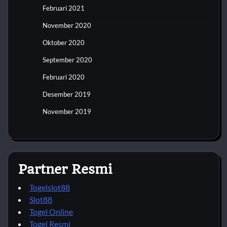
Februari 2021
November 2020
Oktober 2020
September 2020
Februari 2020
Desember 2019
November 2019
Partner Resmi
Togelslot88
Slot88
Togel Online
Togel Resmi