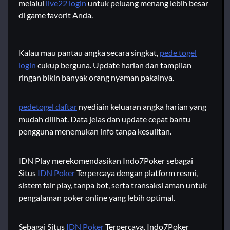
melalui
live22 login
untuk peluang menang lebih besar
di game favorit Anda.
Kalau mau pantau angka secara singkat,
pede togel
login
cukup berguna. Update harian dan tampilan
ringan bikin banyak orang nyaman pakainya.
pedetogel daftar
nyediain keluaran angka harian yang
mudah dilihat. Data jelas dan update cepat bantu
pengguna menemukan info tanpa kesulitan.
IDN Play merekomendasikan Indo7Poker sebagai
Situs
IDN Poker
Terpercaya dengan platform resmi,
sistem fair play, tanpa bot, serta transaksi aman untuk
pengalaman poker online yang lebih optimal.
Sebagai Situs
IDN Poker
Terpercaya, Indo7Poker