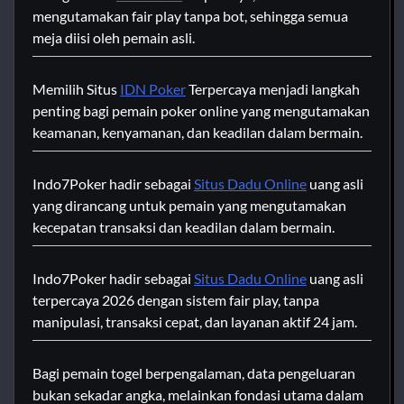
mengutamakan fair play tanpa bot, sehingga semua
meja diisi oleh pemain asli.
Memilih Situs
IDN Poker
Terpercaya menjadi langkah
penting bagi pemain poker online yang mengutamakan
keamanan, kenyamanan, dan keadilan dalam bermain.
Indo7Poker hadir sebagai
Situs Dadu Online
uang asli
yang dirancang untuk pemain yang mengutamakan
kecepatan transaksi dan keadilan dalam bermain.
Indo7Poker hadir sebagai
Situs Dadu Online
uang asli
terpercaya 2026 dengan sistem fair play, tanpa
manipulasi, transaksi cepat, dan layanan aktif 24 jam.
Bagi pemain togel berpengalaman, data pengeluaran
bukan sekadar angka, melainkan fondasi utama dalam