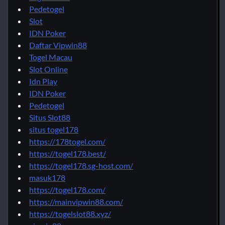
Pedetogel
Slot
IDN Poker
Daftar Vipwin88
Togel Macau
Slot Online
Idn Play
IDN Poker
Pedetogel
Situs Slot88
situs togel178
https://178togel.com/
https://togel178.best/
https://togel178.sg-host.com/
masuk178
https://togel178.com/
https://mainvipwin88.com/
https://togelslot88.xyz/