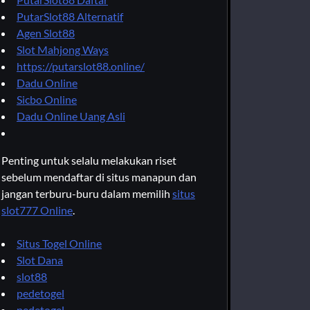
PutarSlot88 Alternatif
Agen Slot88
Slot Mahjong Ways
https://putarslot88.online/
Dadu Online
Sicbo Online
Dadu Online Uang Asli
Penting untuk selalu melakukan riset
sebelum mendaftar di situs manapun dan
jangan terburu-buru dalam memilih
situs
slot777 Online
.
Situs Togel Online
Slot Dana
slot88
pedetogel
pedetogel