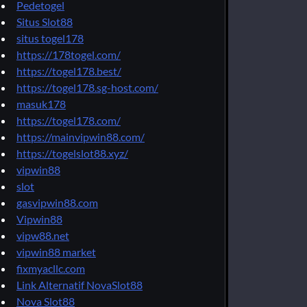
Pedetogel
Situs Slot88
situs togel178
https://178togel.com/
https://togel178.best/
https://togel178.sg-host.com/
masuk178
https://togel178.com/
https://mainvipwin88.com/
https://togelslot88.xyz/
vipwin88
slot
gasvipwin88.com
Vipwin88
vipw88.net
vipwin88 market
fixmyacllc.com
Link Alternatif NovaSlot88
Nova Slot88