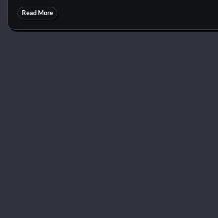
Read More