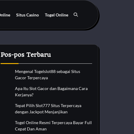
nline
Situs Casino
Togel Online
Pos-pos Terbaru
Mengenal Togelslot88 sebagai Situs
Gacor Terpercaya
Apa Itu Slot Gacor dan Bagaimana Cara
Kerjanya?
Tepat Pilih Slot777 Situs Terpercaya
dengan Jackpot Menjanjikan
Togel Online Resmi Terpercaya Bayar Full
Cepat Dan Aman