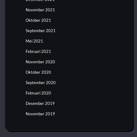
November 2021
Oktober 2021
September 2021
Mei 2021
Februari 2021
November 2020
Oktober 2020
September 2020
Februari 2020
Desember 2019
November 2019