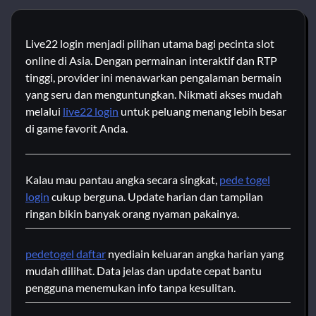
Live22 login menjadi pilihan utama bagi pecinta slot
online di Asia. Dengan permainan interaktif dan RTP
tinggi, provider ini menawarkan pengalaman bermain
yang seru dan menguntungkan. Nikmati akses mudah
melalui
live22 login
untuk peluang menang lebih besar
di game favorit Anda.
Kalau mau pantau angka secara singkat,
pede togel
login
cukup berguna. Update harian dan tampilan
ringan bikin banyak orang nyaman pakainya.
pedetogel daftar
nyediain keluaran angka harian yang
mudah dilihat. Data jelas dan update cepat bantu
pengguna menemukan info tanpa kesulitan.