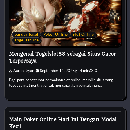
bandar togel
Poker Online
Slot Online
Togel Online
Mengenal Togelslot88 sebagai Situs Gacor
Terpercaya
Aaron Bryant
September 14, 2025
4 min
0
Bagi para penggemar permainan slot online, memilih situs yang
tepat sangat penting untuk mendapatkan pengalaman…
Poker Online
Main Poker Online Hari Ini Dengan Modal
Kecil