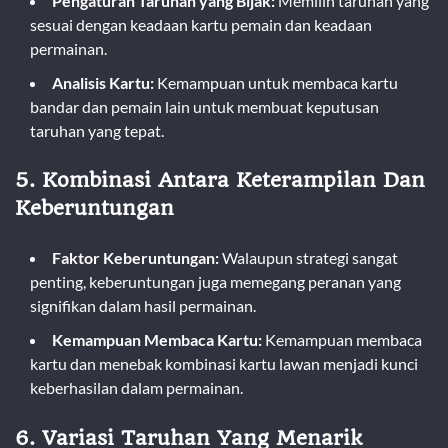
Pengaturan Taruhan yang Bijak:
Memilih taruhan yang
sesuai dengan keadaan kartu pemain dan keadaan
permainan.
Analisis Kartu:
Kemampuan untuk membaca kartu
bandar dan pemain lain untuk membuat keputusan
taruhan yang tepat.
5. Kombinasi Antara Keterampilan Dan
Keberuntungan
Faktor Keberuntungan:
Walaupun strategi sangat
penting, keberuntungan juga memegang peranan yang
signifikan dalam hasil permainan.
Kemampuan Membaca Kartu:
Kemampuan membaca
kartu dan menebak kombinasi kartu lawan menjadi kunci
keberhasilan dalam permainan.
6. Variasi Taruhan Yang Menarik