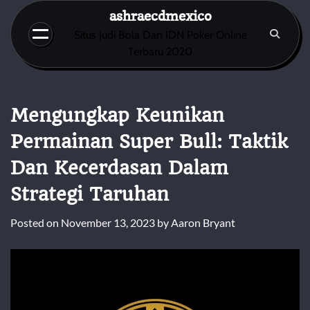
Skip
ashraecdmexico
to
Situs Judi Bola Dan IDN Poker Online
content
Terbaru 2020
Mengungkap Keunikan
Permainan Super Bull: Taktik
Dan Kecerdasan Dalam
Strategi Taruhan
Posted on
November 13, 2023
by
Aaron Bryant