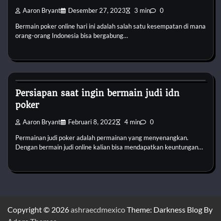
Aaron Bryant
Desember 27, 2023
3 min
0
Bermain poker online hari ini adalah salah satu kesempatan di mana
orang-orang Indonesia bisa bergabung…
Poker Online
Persiapan saat ingin bermain judi idn
poker
Aaron Bryant
Februari 8, 2022
4 min
0
Permainan judi poker adalah permainan yang menyenangkan.
Dengan bermain judi online kalian bisa mendapatkan keuntungan…
Copyright © 2026
ashraecdmexico
Theme: Darkness Blog By