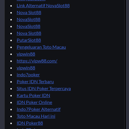
Link Alternatif NovaSlot88
Nova Slot88
NovaSlot88
NovaSlot88
Nova Slot88
PutarSlot88
Pengeluaran Toto Macau
vipwin88
https://vipw88.com/
vipwin88
indo7poker
Poker IDN Terbaru
Situs IDN Poker Terpercaya
Kartu Poker IDN
IDN Poker Online
Indo7Poker Alternatif
Toto Macau Hari ini
IDN Poker88