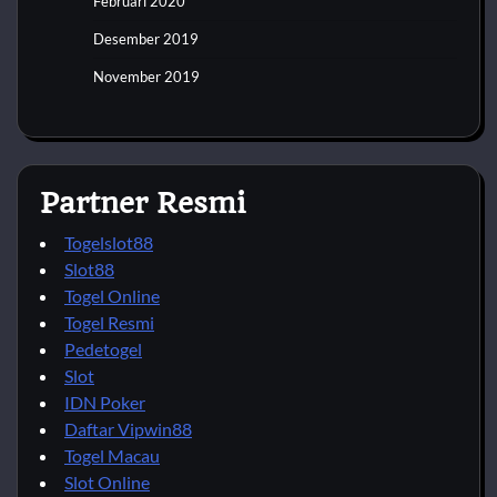
Februari 2020
Desember 2019
November 2019
Partner Resmi
Togelslot88
Slot88
Togel Online
Togel Resmi
Pedetogel
Slot
IDN Poker
Daftar Vipwin88
Togel Macau
Slot Online