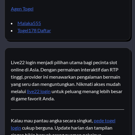
Agen Togel
Malaka555
Togel178 Daftar
Live22 login menjadi pilihan utama bagi pecinta slot
online di Asia. Dengan permainan interaktif dan RTP
tinggi, provider ini menawarkan pengalaman bermain
yang seru dan menguntungkan. Nikmati akses mudah
melalui
live22 login
untuk peluang menang lebih besar
di game favorit Anda.
Kalau mau pantau angka secara singkat,
pede togel
login
cukup berguna. Update harian dan tampilan
ringan bikin banyak orang nyaman pakainya.