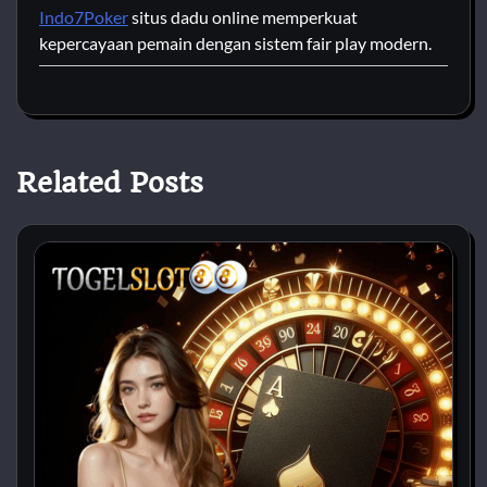
Indo7Poker
situs dadu online memperkuat
kepercayaan pemain dengan sistem fair play modern.
Related Posts