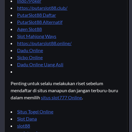
Indo7Poker
https://putarslot88.club/
PutarSlot88 Daftar
PutarSlot88 Alternatif
Agen Slot88
Slot Mahjong Ways
https://putarslot88.online/
Dadu Online
Sicbo Online
Dadu Online Uang Asli
Penting untuk selalu melakukan riset sebelum
mendaftar di situs manapun dan jangan terburu-buru
dalam memilih
situs slot777 Online
.
Situs Togel Online
Slot Dana
slot88