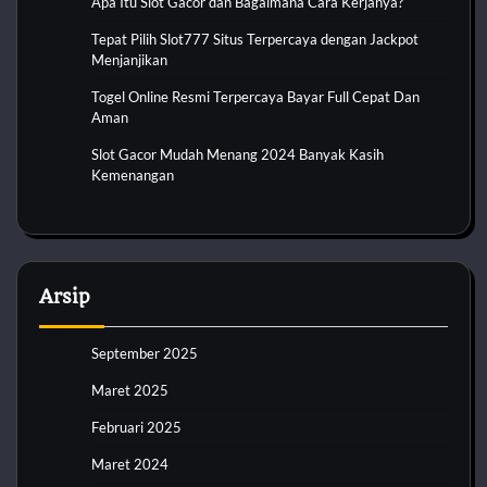
Apa Itu Slot Gacor dan Bagaimana Cara Kerjanya?
Tepat Pilih Slot777 Situs Terpercaya dengan Jackpot
Menjanjikan
Togel Online Resmi Terpercaya Bayar Full Cepat Dan
Aman
Slot Gacor Mudah Menang 2024 Banyak Kasih
Kemenangan
Arsip
September 2025
Maret 2025
Februari 2025
Maret 2024