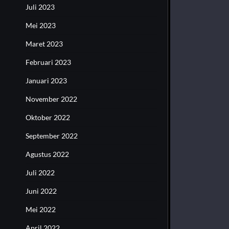
Juli 2023
Mei 2023
Maret 2023
Februari 2023
Januari 2023
November 2022
Oktober 2022
September 2022
Agustus 2022
Juli 2022
Juni 2022
Mei 2022
April 2022