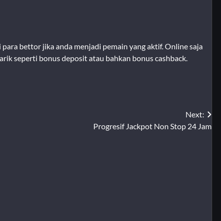
para bettor jika anda menjadi pemain yang aktif. Online saja
rik seperti bonus deposit atau bahkan bonus cashback.
Next:
Progresif Jackpot Non Stop 24 Jam