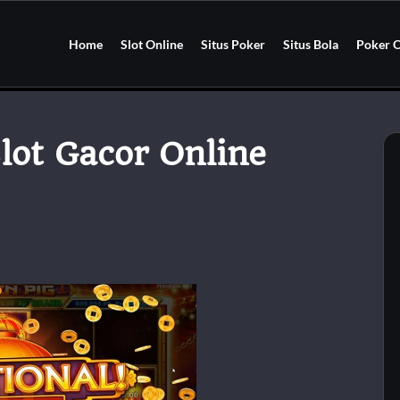
Home
Slot Online
Situs Poker
Situs Bola
Poker O
lot Gacor Online