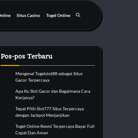
nline
Situs Casino
Togel Online
Pos-pos Terbaru
Mengenal Togelslot88 sebagai Situs
Gacor Terpercaya
Apa Itu Slot Gacor dan Bagaimana Cara
Kerjanya?
Tepat Pilih Slot777 Situs Terpercaya
dengan Jackpot Menjanjikan
Togel Online Resmi Terpercaya Bayar Full
Cepat Dan Aman