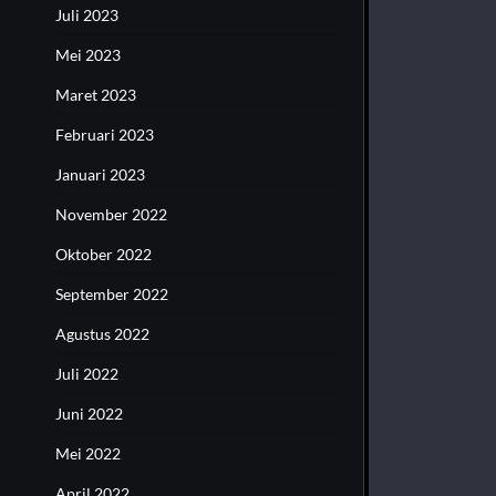
Juli 2023
Mei 2023
Maret 2023
Februari 2023
Januari 2023
November 2022
Oktober 2022
September 2022
Agustus 2022
Juli 2022
Juni 2022
Mei 2022
April 2022