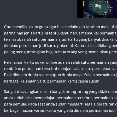
Cara memiliki akun guna agar bisa melakukan taruhan melalui a
permainan jenis kartu ini tentu kamu harus menyukai permainan
termasuk salah satu permainan judi kartu yang banyak disukai ol
didalam permainan judi kartu poker ini. Karena bisa dibilang 
paling menguntungkan bagi semua orang yang memainkan perma
Permainan kartu poker online adalah salah satu permainan yan
remi. Dan permainan tersebut menjadi salah satu permainan y
Baik didalam dunia real maupun dunia maya. Selain permainan ju
berbagai kalangan yaitu permainan kartu capsa susun.
Sangat disayangkan masih banyak orang-orang yang tidak memah
anda sudah bisa mempelajari permainan tersebut, permainan k
para pemula. Pada saat anda sudah mengerti segala peraturan di
berbagai macam variasi kartu yang ada didalam permainan judi 