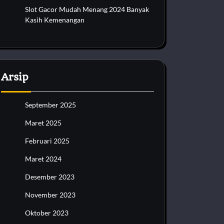
Slot Gacor Mudah Menang 2024 Banyak
Kasih Kemenangan
Arsip
September 2025
Maret 2025
Februari 2025
Maret 2024
Desember 2023
November 2023
Oktober 2023