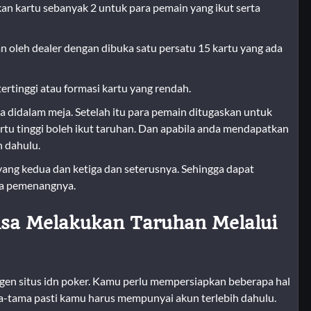
n kartu sebanyak 2 untuk para pemain yang ikut serta
n oleh dealer dengan dibuka satu persatu 15 kartu yang ada
tinggi atau formasi kartu yang rendah.
 didalam meja. Setelah itu para pemain ditugaskan untuk
artu tinggi boleh ikut taruhan. Dan apabila anda mendapatkan
h dahulu.
ang kedua dan ketiga dan seterusnya. Sehingga dapat
pa pemenangnya.
isa Melakukan Taruhan Melalui
agen situs idn poker. Kamu perlu mempersiapkan beberapa hal
a-tama pasti kamu harus mempunyai akun terlebih dahulu.