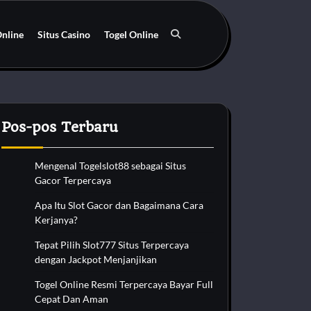
nline
Situs Casino
Togel Online
Pos-pos Terbaru
Mengenal Togelslot88 sebagai Situs
Gacor Terpercaya
Apa Itu Slot Gacor dan Bagaimana Cara
Kerjanya?
Tepat Pilih Slot777 Situs Terpercaya
dengan Jackpot Menjanjikan
Togel Online Resmi Terpercaya Bayar Full
Cepat Dan Aman