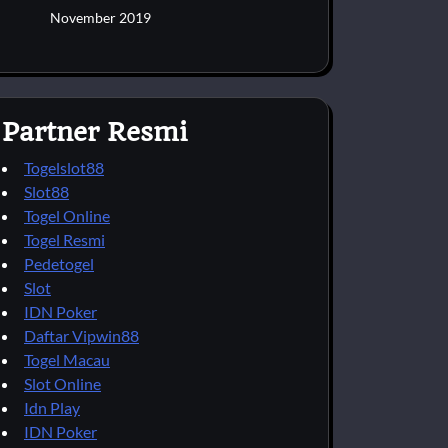
November 2019
Partner Resmi
Togelslot88
Slot88
Togel Online
Togel Resmi
Pedetogel
Slot
IDN Poker
Daftar Vipwin88
Togel Macau
Slot Online
Idn Play
IDN Poker