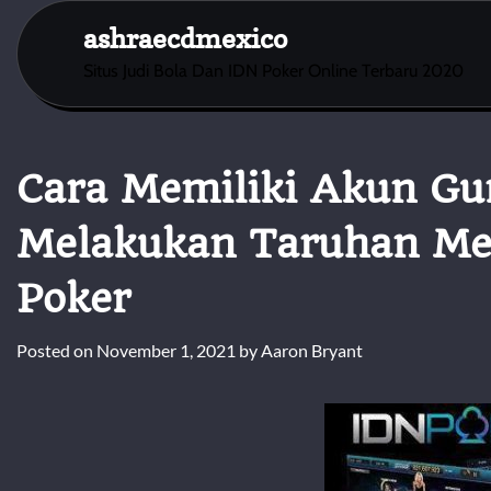
Skip
ashraecdmexico
to
content
Situs Judi Bola Dan IDN Poker Online Terbaru 2020
Cara Memiliki Akun Gu
Melakukan Taruhan Mel
Poker
Posted on
November 1, 2021
by
Aaron Bryant