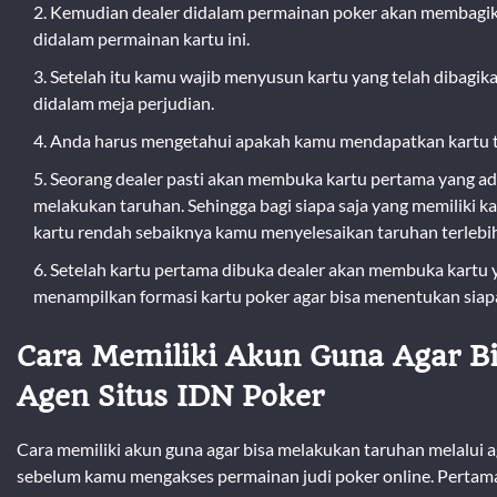
Kemudian dealer didalam permainan poker akan membagika
didalam permainan kartu ini.
Setelah itu kamu wajib menyusun kartu yang telah dibagika
didalam meja perjudian.
Anda harus mengetahui apakah kamu mendapatkan kartu ter
Seorang dealer pasti akan membuka kartu pertama yang ada
melakukan taruhan. Sehingga bagi siapa saja yang memiliki k
kartu rendah sebaiknya kamu menyelesaikan taruhan terlebi
Setelah kartu pertama dibuka dealer akan membuka kartu y
menampilkan formasi kartu poker agar bisa menentukan sia
Cara Memiliki Akun Guna Agar B
Agen Situs IDN Poker
Cara memiliki akun guna agar bisa melakukan taruhan melalui 
sebelum kamu mengakses permainan judi poker online. Pertam