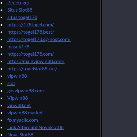
Pedetogel
Situs Slot88
situs togel178
https://178togel.com/
https://togel178.best/
https://togel178.sg-host.com/
masuk178
https://togel178.com/
https://mainvipwin88.com/
https://togelslot88.xyz/
vipwin88
slot
gasvipwin88.com
Vipwin88
vipw88.net
vipwin88 market
fixmyacllc.com
Link Alternatif NovaSlot88
Nova Slot88