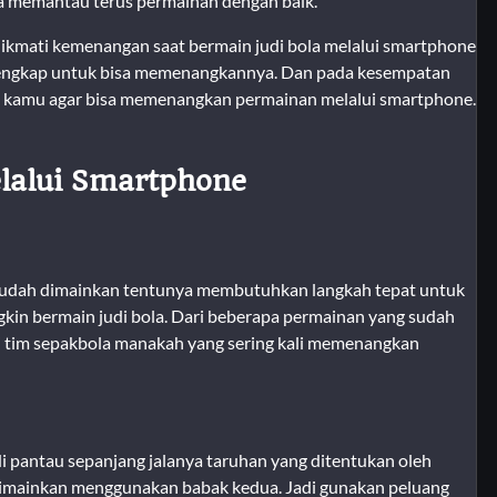
isa memantau terus permainan dengan baik.
ikmati kemenangan saat bermain judi bola melalui smartphone
 lengkap untuk bisa memenangkannya. Dan pada kesempatan
k kamu agar bisa memenangkan permainan melalui smartphone.
lalui Smartphone
sudah dimainkan tentunya membutuhkan langkah tepat untuk
ngkin bermain judi bola. Dari beberapa permainan yang sudah
i tim sepakbola manakah yang sering kali memenangkan
i pantau sepanjang jalanya taruhan yang ditentukan oleh
dimainkan menggunakan babak kedua. Jadi gunakan peluang