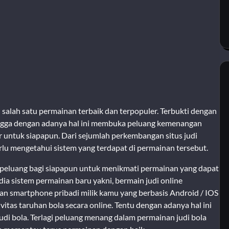
 salah satu permainan terbaik dan terpopuler. Terbukti dengan
ingga dengan adanya hal ini membuka peluang kemenangan
r untuk siapapun. Dari sejumlah perkembangan situs judi
lu mengetahui sistem yang terdapat di permainan tersebut.
eluang bagi siapapun untuk menikmati permainan yang dapat
ia sistem permainan baru yakni, bermain judi online
smartphone pribadi milik kamu yang berbasis Android / IOS
as taruhan bola secara online. Tentu dengan adanya hal ini
i bola. Terlagi peluang menang dalam permainan judi bola