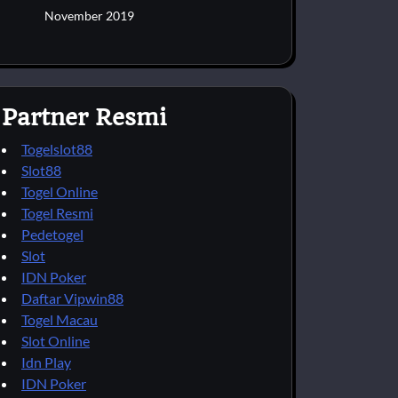
November 2019
Partner Resmi
Togelslot88
Slot88
Togel Online
Togel Resmi
Pedetogel
Slot
IDN Poker
Daftar Vipwin88
Togel Macau
Slot Online
Idn Play
IDN Poker