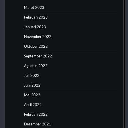
Maret 2023
Februari 2023
Januari 2023
November 2022
Oktober 2022
September 2022
Agustus 2022
Juli 2022
Juni 2022
Mei 2022
April 2022
Februari 2022
Desember 2021