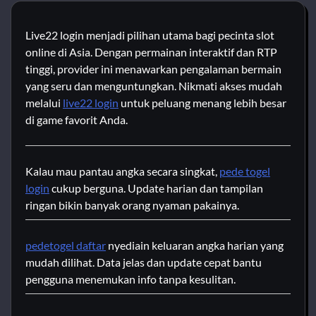
Live22 login menjadi pilihan utama bagi pecinta slot
online di Asia. Dengan permainan interaktif dan RTP
tinggi, provider ini menawarkan pengalaman bermain
yang seru dan menguntungkan. Nikmati akses mudah
melalui
live22 login
untuk peluang menang lebih besar
di game favorit Anda.
Kalau mau pantau angka secara singkat,
pede togel
login
cukup berguna. Update harian dan tampilan
ringan bikin banyak orang nyaman pakainya.
pedetogel daftar
nyediain keluaran angka harian yang
mudah dilihat. Data jelas dan update cepat bantu
pengguna menemukan info tanpa kesulitan.