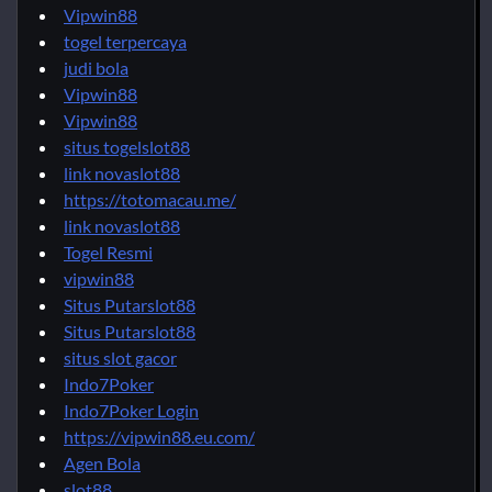
Vipwin88
togel terpercaya
judi bola
Vipwin88
Vipwin88
situs togelslot88
link novaslot88
https://totomacau.me/
link novaslot88
Togel Resmi
vipwin88
Situs Putarslot88
Situs Putarslot88
situs slot gacor
Indo7Poker
Indo7Poker Login
https://vipwin88.eu.com/
Agen Bola
slot88