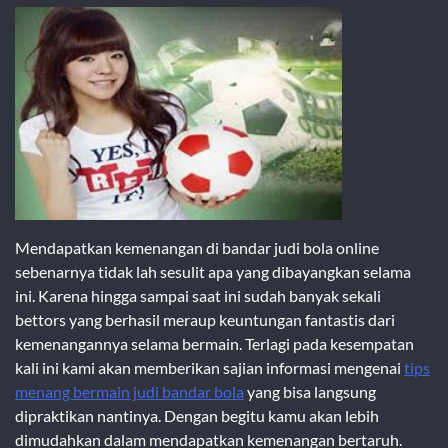
Mendapatkan kemenangan di bandar judi bola online
sebenarnya tidak lah sesulit apa yang dibayangkan selama
ini. Karena hingga sampai saat ini sudah banyak sekali
bettors yang berhasil meraup keuntungan fantastis dari
kemenangannya selama bermain. Terlagi pada kesempatan
kali ini kami akan memberikan sajian informasi mengenai
tips
menang bermain judi bandar bola
yang bisa langsung
dipraktikan nantinya. Dengan begitu kamu akan lebih
dimudahkan dalam mendapatkan kemenangan bertaruh.