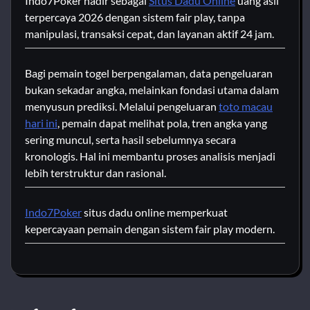
Indo7Poker hadir sebagai
Situs Dadu Online
uang asli
terpercaya 2026 dengan sistem fair play, tanpa
manipulasi, transaksi cepat, dan layanan aktif 24 jam.
Bagi pemain togel berpengalaman, data pengeluaran
bukan sekadar angka, melainkan fondasi utama dalam
menyusun prediksi. Melalui pengeluaran
toto macau
hari ini
, pemain dapat melihat pola, tren angka yang
sering muncul, serta hasil sebelumnya secara
kronologis. Hal ini membantu proses analisis menjadi
lebih terstruktur dan rasional.
Indo7Poker
situs dadu online memperkuat
kepercayaan pemain dengan sistem fair play modern.