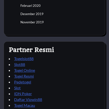
Februari 2020
Desember 2019
November 2019
Partner Resmi
Togelslot88
Slot88
Togel Online
Togel Resmi
Pedetogel
Slot
IDN Poker
Daftar Vipwin88
Togel Macau