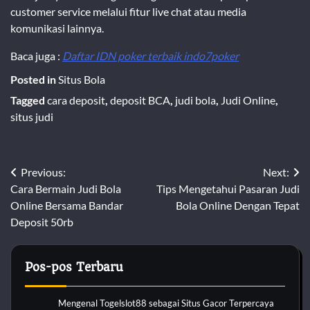
customer service melalui fitur live chat atau media
komunikasi lainnya.
Baca juga :
Daftar IDN poker terbaik indo7poker
Posted in
Situs Bola
Tagged
cara deposit
,
deposit BCA
,
judi bola
,
Judi Online
,
situs judi
Navigasi
Previous:
Next:
Cara Bermain Judi Bola
Tips Mengetahui Pasaran Judi
pos
Online Bersama Bandar
Bola Online Dengan Tepat
Deposit 50rb
Pos-pos Terbaru
Mengenal Togelslot88 sebagai Situs Gacor Terpercaya