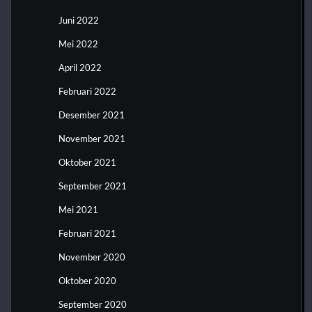
Juni 2022
Mei 2022
April 2022
Februari 2022
Desember 2021
November 2021
Oktober 2021
September 2021
Mei 2021
Februari 2021
November 2020
Oktober 2020
September 2020