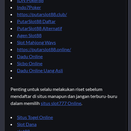
IDN Poker88
Indo7Poker
https://putarslot88.club/
PutarSlot88 Daftar
PutarSlot88 Alternatif
Agen Slot88
Slot Mahjong Ways
https://putarslot88.online/
Dadu Online
Sicbo Online
Dadu Online Uang Asli
Penting untuk selalu melakukan riset sebelum
mendaftar di situs manapun dan jangan terburu-buru
dalam memilih
situs slot777 Online
.
Situs Togel Online
Slot Dana