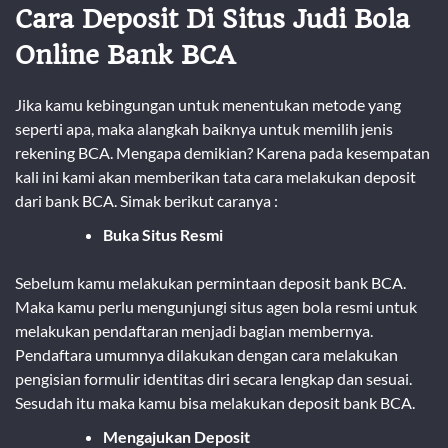
Cara Deposit Di Situs Judi Bola
Online Bank BCA
Jika kamu kebingungan untuk menentukan metode yang
seperti apa, maka alangkah baiknya untuk memilih jenis
rekening BCA. Mengapa demikian? Karena pada kesempatan
kali ini kami akan memberikan tata cara melakukan deposit
dari bank BCA. Simak berikut caranya :
Buka Situs Resmi
Sebelum kamu melakukan permintaan deposit bank BCA.
Maka kamu perlu mengunjungi situs agen bola resmi untuk
melakukan pendaftaran menjadi bagian membernya.
Pendaftara umumnya dilakukan dengan cara melakukan
pengisian formulir identitas diri secara lengkap dan sesuai.
Sesudah itu maka kamu bisa melakukan deposit bank BCA.
Mengajukan Deposit