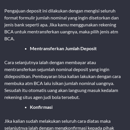
Pengajuan deposit ini dilakukan dengan mengisi seluruh
format formulir jumlah nominal yang ingin disetorkan dan
jenis bank seperti apa. Jika kamu menggunakan rekening
BCA untuk mentransferkan uangnya, maka pilih jenis atm
BCA.
Mentransferkan Jumlah Deposit
Cara selanjutnya ialah dengan membayar atau
mentransferkan sejumlah nominal deposit yang ingin
didepositkan. Pembayaran bisa kalian lakukan dengan cara
membuka atm BCA lalu isikan jumlah nominal uangnya.
Sesudah itu otomatis uang akan langsung masuk kedalam
rekening situs agen judi bola tersebut.
Konfirmasi
Jika kalian sudah melakukan seluruh cara diatas maka
selanjutnya ialah dengan mengkonfirmasi kepada pihak